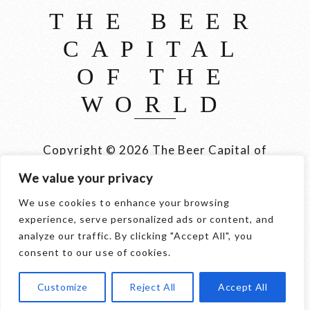
THE BEER
CAPITAL
OF THE
WORLD
Copyright © 2026 The Beer Capital of
the World België, Brussel, Bier en
We value your privacy
meer
We use cookies to enhance your browsing
experience, serve personalized ads or content, and
© 2026 thebeercapital.be - Merken en domeinen
analyze our traffic. By clicking "Accept All", you
zijn eigendom van
Internet Ventures
. Website
consent to our use of cookies.
beheerd door
Volo Media
.
Customize
Reject All
Accept All