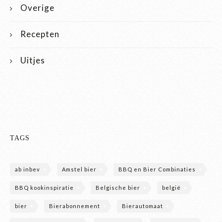
Overige
Recepten
Uitjes
TAGS
ab inbev
Amstel bier
BBQ en Bier Combinaties
BBQ kookinspiratie
Belgische bier
belgië
bier
Bierabonnement
Bierautomaat