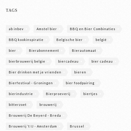
TAGS
ab inbev
Amstel bier
BBQ en Bier Combinaties
BBQ kookinspiratie
Belgische bier
belgië
bier
Bierabonnement
Bierautomaat
bierbrouwerij belgie
biercadeau
bier cadeau
Bier drinken met je vrienden
bieren
Bierfestival - Groningen
bier foodpairing
bierindustrie
Bierproeverij
biertjes
bitterzoet
brouwerij
Brouwerij De Beyerd - Breda
Brouwerij ‘t IJ - Amsterdam
Brussel