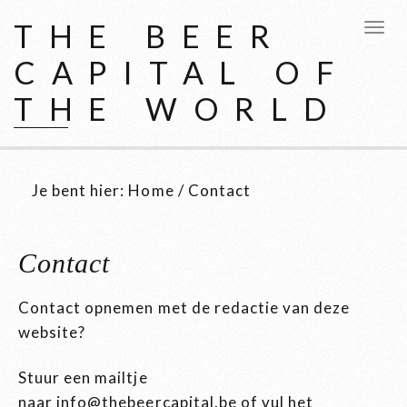
THE BEER
CAPITAL OF
THE WORLD
Je bent hier:
Home
/
Contact
Contact
Contact opnemen met de redactie van deze
website?
Stuur een mailtje
naar
info@thebeercapital.be
of vul het