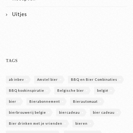
Uitjes
TAGS
ab inbev
Amstel bier
BBQ en Bier Combinaties
BBQ kookinspiratie
Belgische bier
belgië
bier
Bierabonnement
Bierautomaat
bierbrouwerij belgie
biercadeau
bier cadeau
Bier drinken met je vrienden
bieren