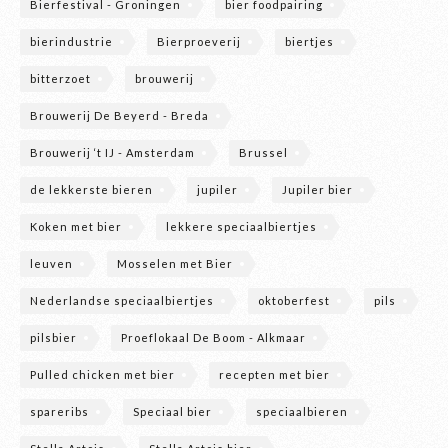
Bierfestival - Groningen
bier foodpairing
bierindustrie
Bierproeverij
biertjes
bitterzoet
brouwerij
Brouwerij De Beyerd - Breda
Brouwerij ‘t IJ - Amsterdam
Brussel
de lekkerste bieren
jupiler
Jupiler bier
Koken met bier
lekkere speciaalbiertjes
leuven
Mosselen met Bier
Nederlandse speciaalbiertjes
oktoberfest
pils
pilsbier
Proeflokaal De Boom - Alkmaar
Pulled chicken met bier
recepten met bier
spareribs
Speciaal bier
speciaalbieren