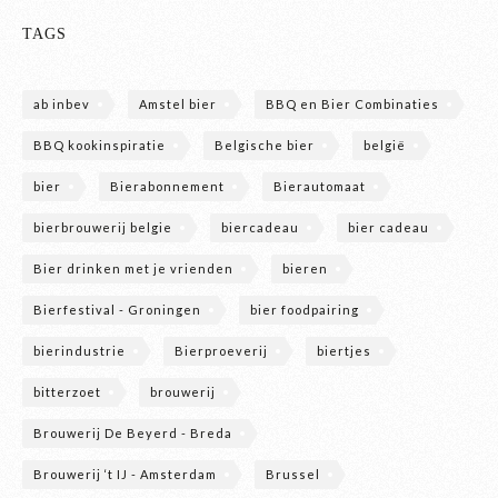
TAGS
ab inbev
Amstel bier
BBQ en Bier Combinaties
BBQ kookinspiratie
Belgische bier
belgië
bier
Bierabonnement
Bierautomaat
bierbrouwerij belgie
biercadeau
bier cadeau
Bier drinken met je vrienden
bieren
Bierfestival - Groningen
bier foodpairing
bierindustrie
Bierproeverij
biertjes
bitterzoet
brouwerij
Brouwerij De Beyerd - Breda
Brouwerij ‘t IJ - Amsterdam
Brussel