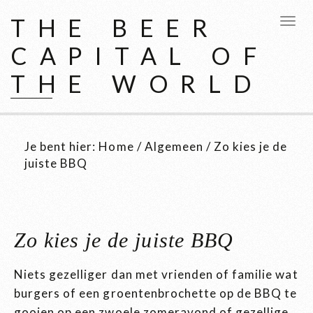
THE BEER
CAPITAL OF
THE WORLD
Je bent hier:
Home
/
Algemeen
/
Zo kies je de
juiste BBQ
Zo kies je de juiste BBQ
Niets gezelliger dan met vrienden of familie wat
burgers of een groentenbrochette op de BBQ te
gooien op een zwoele zomeravond of gezellige