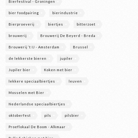
Bierfestival - Groningen
bier foodpairing
bierindustrie
Bierproeverij
biertjes
bitterzoet
brouwerij
Brouwerij De Beyerd - Breda
Brouwerij ‘t IJ - Amsterdam
Brussel
de lekkerste bieren
jupiler
Jupiler bier
Koken met bier
lekkere speciaalbiertjes
leuven
Mosselen met Bier
Nederlandse speciaalbiertjes
oktoberfest
pils
pilsbier
Proeflokaal De Boom - Alkmaar