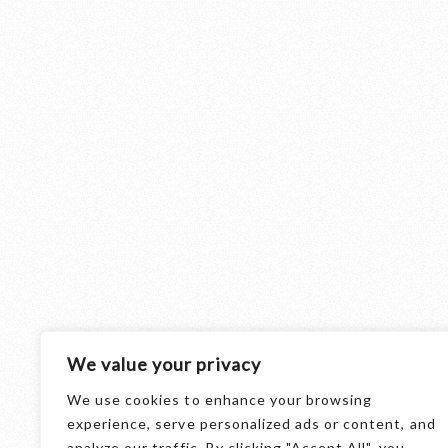
We value your privacy
We use cookies to enhance your browsing
THE BEER
experience, serve personalized ads or content, and
analyze our traffic. By clicking "Accept All", you