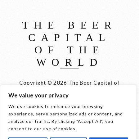
THE BEER
CAPITAL
OF THE
WORLD
Copyright © 2026 The Beer Capital of
the World België, Brussel, Bier en
We value your privacy
meer
We use cookies to enhance your browsing
experience, serve personalized ads or content, and
© 2026 thebeercapital.be - Merken en domeinen
analyze our traffic. By clicking "Accept All", you
zijn eigendom van
Internet Ventures
. Website
consent to our use of cookies.
beheerd door
Volo Media
.