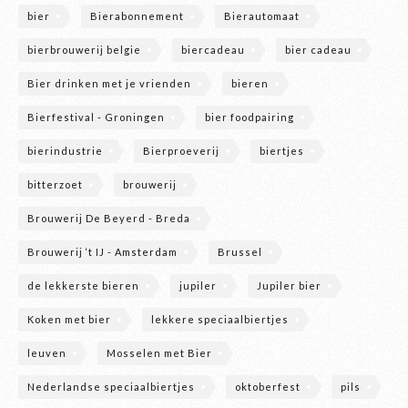
bier
Bierabonnement
Bierautomaat
bierbrouwerij belgie
biercadeau
bier cadeau
Bier drinken met je vrienden
bieren
Bierfestival - Groningen
bier foodpairing
bierindustrie
Bierproeverij
biertjes
bitterzoet
brouwerij
Brouwerij De Beyerd - Breda
Brouwerij ‘t IJ - Amsterdam
Brussel
de lekkerste bieren
jupiler
Jupiler bier
Koken met bier
lekkere speciaalbiertjes
leuven
Mosselen met Bier
Nederlandse speciaalbiertjes
oktoberfest
pils