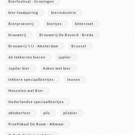
Bierfestival - Groningen
bier foodpairing
bierindustrie
Bierproeverij
biertjes
bitterzoet
brouwerij
Brouwerij De Beyerd - Breda
Brouwerij ‘t IJ - Amsterdam
Brussel
de lekkerste bieren
jupiler
Jupiler bier
Koken met bier
lekkere speciaalbiertjes
leuven
Mosselen met Bier
Nederlandse speciaalbiertjes
oktoberfest
pils
pilsbier
Proeflokaal De Boom - Alkmaar