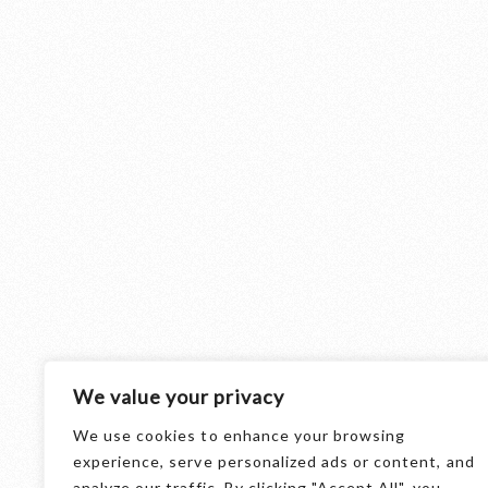
We value your privacy
We use cookies to enhance your browsing
THE BEER
experience, serve personalized ads or content, and
analyze our traffic. By clicking "Accept All", you