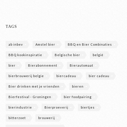
TAGS
ab inbev
Amstel bier
BBQ en Bier Combinaties
BBQ kookinspiratie
Belgische bier
belgië
bier
Bierabonnement
Bierautomaat
bierbrouwerij belgie
biercadeau
bier cadeau
Bier drinken met je vrienden
bieren
Bierfestival - Groningen
bier foodpairing
bierindustrie
Bierproeverij
biertjes
bitterzoet
brouwerij