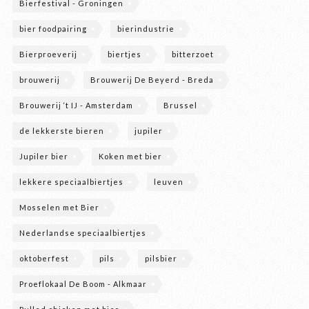
Bierfestival - Groningen
bier foodpairing
bierindustrie
Bierproeverij
biertjes
bitterzoet
brouwerij
Brouwerij De Beyerd - Breda
Brouwerij ‘t IJ - Amsterdam
Brussel
de lekkerste bieren
jupiler
Jupiler bier
Koken met bier
lekkere speciaalbiertjes
leuven
Mosselen met Bier
Nederlandse speciaalbiertjes
oktoberfest
pils
pilsbier
Proeflokaal De Boom - Alkmaar