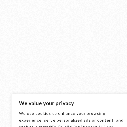
We value your privacy
We use cookies to enhance your browsing
THE BEER
experience, serve personalized ads or content, and
analyze our traffic. By clicking "Accept All", you