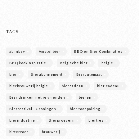
TAGS
ab inbev
Amstel bier
BBQ en Bier Combinaties
BBQ kookinspiratie
Belgische bier
belgië
bier
Bierabonnement
Bierautomaat
bierbrouwerij belgie
biercadeau
bier cadeau
Bier drinken met je vrienden
bieren
Bierfestival - Groningen
bier foodpairing
bierindustrie
Bierproeverij
biertjes
bitterzoet
brouwerij