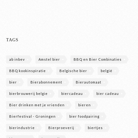
TAGS
ab inbev
Amstel bier
BBQ en Bier Combinaties
BBQ kookinspiratie
Belgische bier
belgië
bier
Bierabonnement
Bierautomaat
bierbrouwerij belgie
biercadeau
bier cadeau
Bier drinken met je vrienden
bieren
Bierfestival - Groningen
bier foodpairing
bierindustrie
Bierproeverij
biertjes